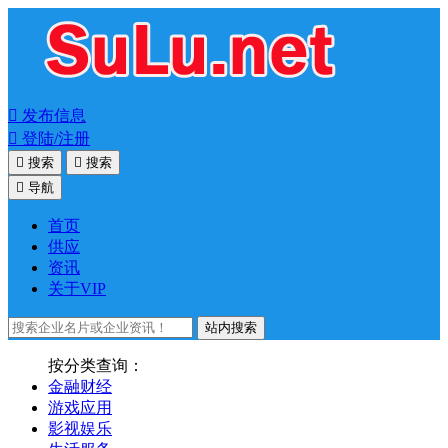

发布信息

登陆/注册

搜索

搜索

导航
首页
供应
资讯
关于VIP
站内搜索
按分类查询：
金融财经
游戏应用
影视娱乐