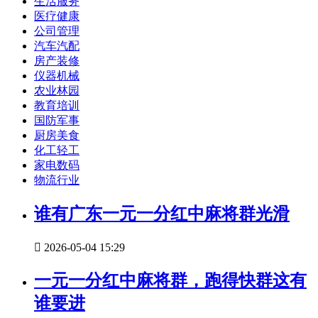
生活服务
医疗健康
公司管理
汽车汽配
房产装修
仪器机械
农业林园
教育培训
国防军事
厨房美食
化工轻工
家电数码
物流行业
谁有广东一元一分红中麻将群光滑

2026-05-04 15:29
一元一分红中麻将群，跑得快群这有
谁要进