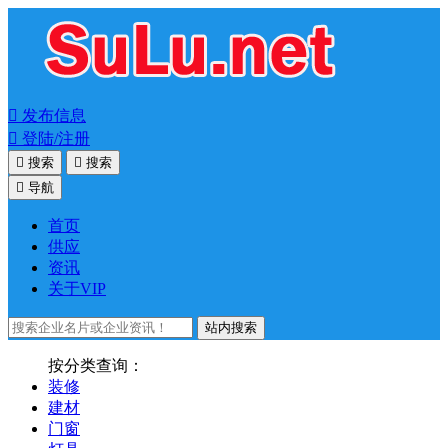

发布信息

登陆/注册

搜索

搜索

导航
首页
供应
资讯
关于VIP
站内搜索
按分类查询：
装修
建材
门窗