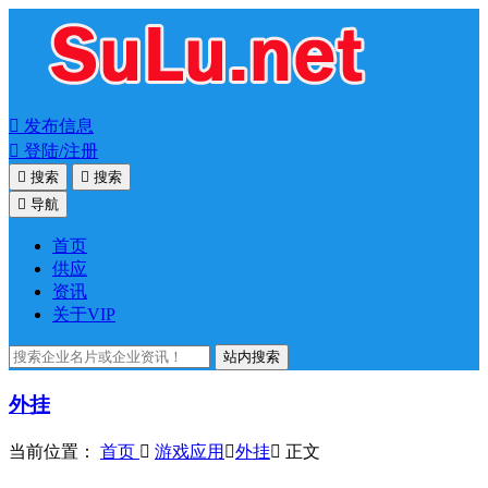

发布信息

登陆/注册

搜索

搜索

导航
首页
供应
资讯
关于VIP
站内搜索
外挂
当前位置：
首页

游戏应用

外挂

正文