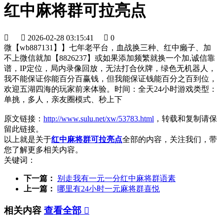
红中麻将群可拉亮点


2026-02-28 03:15:41

0
微【wb887131】】七年老平台，血战换三种、红中癞子、加
不上微信就加【8826237】或如果添加频繁就换一个加,诚信靠
谱，IP定位，局内录像回放，无法打合伙牌，绿色无机器人，
我不能保证你能百分百赢钱，但我能保证钱能百分之百到位，
欢迎五湖四海的玩家前来体验。时间：全天24小时游戏类型：
单挑，多人，亲友圈模式、秒上下
原文链接：
http://www.sulu.net/xw/53783.html
，转载和复制请保
留此链接。
以上就是关于
红中麻将群可拉亮点
全部的内容，关注我们，带
您了解更多相关内容。
关键词：
下一篇：
别走我有一元一分红中麻将群语素
上一篇：
哪里有24小时一元麻将群喜悦
相关内容
查看全部
