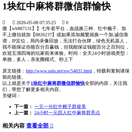
1块红中麻将群微信群愉快


2026-05-08 07:35:25

0
微【wb887131】】七年老平台，血战换三种、红中癞子、加
不上微信就加【8826237】或如果添加频繁就换一个加,诚信靠
谱，IP定位，局内录像回放，无法打合伙牌，绿色无机器人，
我不能保证你能百分百赢钱，但我能保证钱能百分之百到位，
欢迎五湖四海的玩家前来体验。时间：全天24小时游戏类型：
单挑，多人，亲友圈模式、秒上下
原文链接：
http://www.sulu.net/xw/54831.html
，转载和复制请保
留此链接。
以上就是关于
1块红中麻将群微信群愉快
全部的内容，关注我
们，带您了解更多相关内容。
关键词：
下一篇：
一元一分红中赖子群俊美
上一篇：
24小时一元四人红中麻将群亮点
相关内容
查看全部
