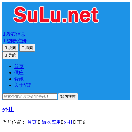

发布信息

登陆/注册

搜索

搜索

导航
首页
供应
资讯
关于VIP
站内搜索
外挂
当前位置：
首页

游戏应用

外挂

正文