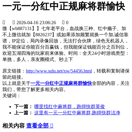
一元一分红中正规麻将群愉快


2026-04-16 23:06:26

0
微【wb887131】】七年老平台，血战换三种、红中癞子、加
不上微信就加【8826237】或如果添加频繁就换一个加,诚信靠
谱，IP定位，局内录像回放，无法打合伙牌，绿色无机器人，
我不能保证你能百分百赢钱，但我能保证钱能百分之百到位，
欢迎五湖四海的玩家前来体验。时间：全天24小时游戏类型：
单挑，多人，亲友圈模式、秒上下
原文链接：
http://www.sulu.net/xw/54456.html
，转载和复制请保
留此链接。
以上就是关于
一元一分红中正规麻将群愉快
全部的内容，关注
我们，带您了解更多相关内容。
关键词：
下一篇：
哪里找红中麻将群，跑得快群英俊
上一篇：
这里有一元一分红中麻将群,跑得快群洁净
相关内容
查看全部
