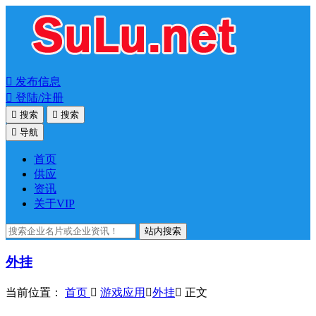

发布信息

登陆/注册

搜索

搜索

导航
首页
供应
资讯
关于VIP
站内搜索
外挂
当前位置：
首页

游戏应用

外挂

正文