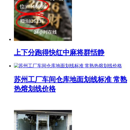
上下分跑得快红中麻将群恬静
苏州工厂车间仓库地面划线标准 常熟
热熔划线价格