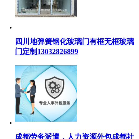
四川地弹簧钢化玻璃门有框无框玻璃
门定制13032826899
成都劳务派遣，人力资源外包成都社