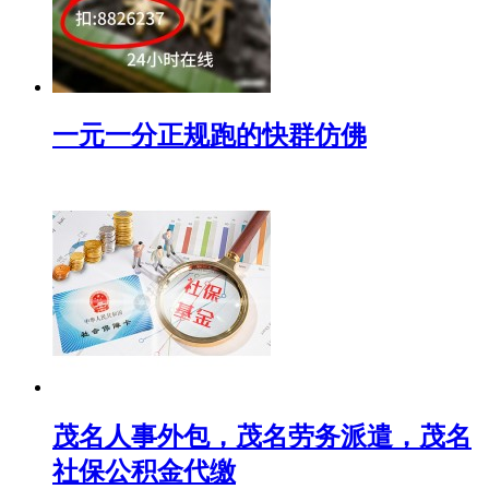
一元一分正规跑的快群仿佛
茂名人事外包，茂名劳务派遣，茂名
社保公积金代缴