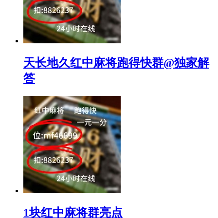
天长地久红中麻将跑得快群@独家解
答
1块红中麻将群亮点