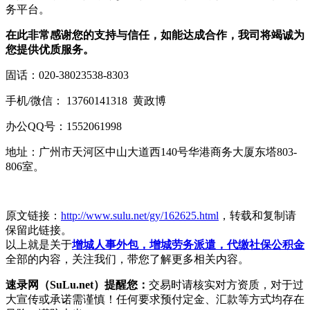
务平台。
在此非常感谢您的支持与信任，如能达成合作，我司将竭诚为
您提供优质服务。
固话：020-38023538-8303
手机/微信： 13760141318 黄政博
办公QQ号：1552061998
地址：广州市天河区中山大道西140号华港商务大厦东塔803-
806室。
原文链接：
http://www.sulu.net/gy/162625.html
，转载和复制请
保留此链接。
以上就是关于
增城人事外包，增城劳务派遣，代缴社保公积金
全部的内容，关注我们，带您了解更多相关内容。
速录网（SuLu.net）提醒您：
交易时请核实对方资质，对于过
大宣传或承诺需谨慎！任何要求预付定金、汇款等方式均存在