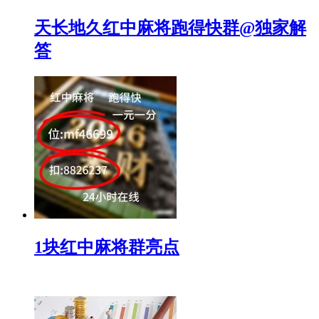
天长地久红中麻将跑得快群@独家解
答
1块红中麻将群亮点