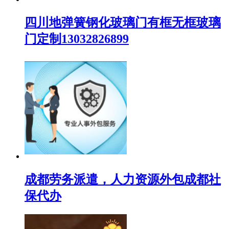
四川地弹簧钢化玻璃门有框无框玻璃
门定制13032826899
成都劳务派遣，人力资源外包成都社
保代办