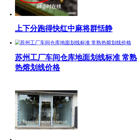
上下分跑得快红中麻将群恬静
苏州工厂车间仓库地面划线标准 常熟
热熔划线价格