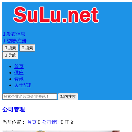

发布信息

登陆/注册

搜索

搜索

导航
首页
供应
资讯
关于VIP
站内搜索
公司管理
当前位置：
首页

公司管理

正文