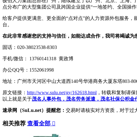
骏伯人力集团总部在广州，陆续建立了以广州、北京、上海、广
点分布广的大型集团公司及跨国企业提供“一地签约、全国操作
给客户提供更满意、更全面的“点对点”的人力资源外包服务
台。
在此非常感谢您的支持与信任，如能达成合作，我司将竭诚为
固话：020-38023538-8303
手机/微信： 13760141318 黄政博
办公QQ号：1552061998
地址：广州市天河区中山大道西140号华港商务大厦东塔803-80
原文链接：
http://www.sulu.net/gy/162618.html
，转载和复制请保
以上就是关于
茂名人事外包，茂名劳务派遣，茂名社保公积金
速录网（SuLu.net）提醒您：
交易时请核实对方资质，对于过
相关推荐
查看全部
