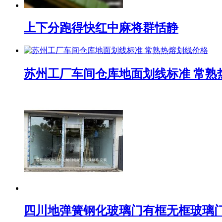
上下分跑得快红中麻将群恬静
苏州工厂车间仓库地面划线标准 常熟
四川地弹簧钢化玻璃门有框无框玻璃门定制1