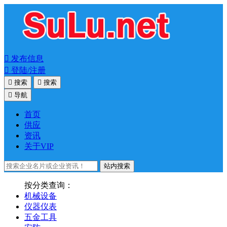

发布信息

登陆/注册

搜索

搜索

导航
首页
供应
资讯
关于VIP
站内搜索
按分类查询：
机械设备
仪器仪表
五金工具