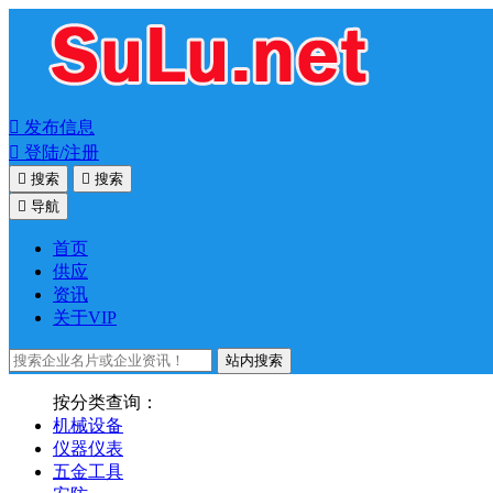

发布信息

登陆/注册

搜索

搜索

导航
首页
供应
资讯
关于VIP
站内搜索
按分类查询：
机械设备
仪器仪表
五金工具