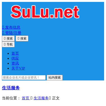

发布信息

登陆/注册

搜索

搜索

导航
首页
供应
资讯
关于VIP
站内搜索
生活服务
当前位置：
首页

生活服务

正文