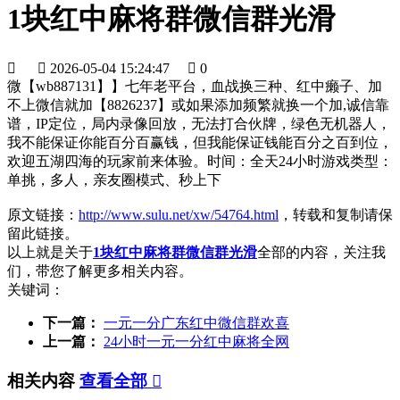
1块红中麻将群微信群光滑


2026-05-04 15:24:47

0
微【wb887131】】七年老平台，血战换三种、红中癞子、加
不上微信就加【8826237】或如果添加频繁就换一个加,诚信靠
谱，IP定位，局内录像回放，无法打合伙牌，绿色无机器人，
我不能保证你能百分百赢钱，但我能保证钱能百分之百到位，
欢迎五湖四海的玩家前来体验。时间：全天24小时游戏类型：
单挑，多人，亲友圈模式、秒上下
原文链接：
http://www.sulu.net/xw/54764.html
，转载和复制请保
留此链接。
以上就是关于
1块红中麻将群微信群光滑
全部的内容，关注我
们，带您了解更多相关内容。
关键词：
下一篇：
一元一分广东红中微信群欢喜
上一篇：
24小时一元一分红中麻将全网
相关内容
查看全部
