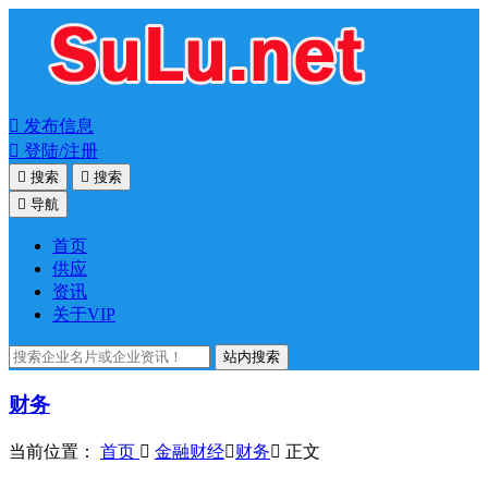

发布信息

登陆/注册

搜索

搜索

导航
首页
供应
资讯
关于VIP
站内搜索
财务
当前位置：
首页

金融财经

财务

正文