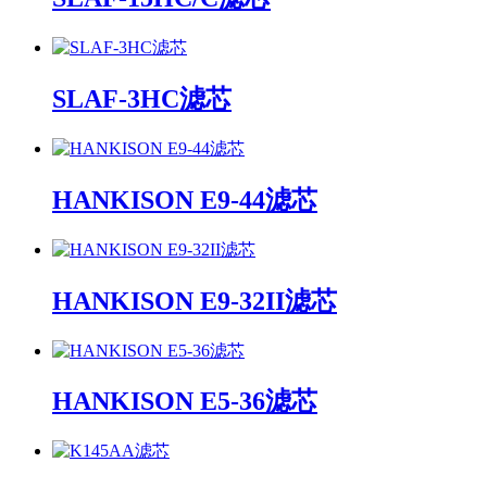
SLAF-3HC滤芯
HANKISON E9-44滤芯
HANKISON E9-32II滤芯
HANKISON E5-36滤芯