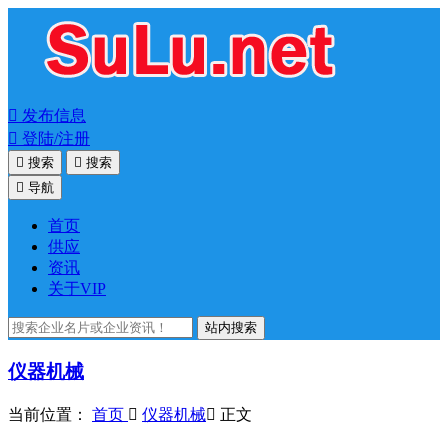

发布信息

登陆/注册

搜索

搜索

导航
首页
供应
资讯
关于VIP
站内搜索
仪器机械
当前位置：
首页

仪器机械

正文