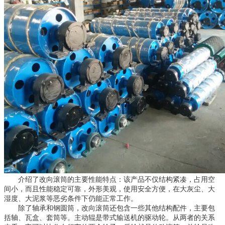
介绍了改向滚筒的主要性能特点：该产品不仅结构紧凑，占用空
间小，而且性能稳定可靠，外形美观，使用安全方便，在大灰尘、大
湿度、大泥浆等恶劣条件下仍能正常工作。
除了轴承和钢圆筒，改向滚筒还包含一些其他结构配件，主要包
括轴、瓦盒、套筒等。主动辊是带式输送机的驱动轮。从两者的关系