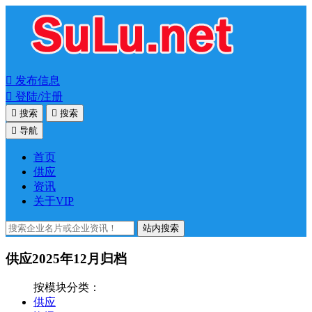

发布信息

登陆/注册

搜索

搜索

导航
首页
供应
资讯
关于VIP
站内搜索
供应2025年12月归档
按模块分类：
供应