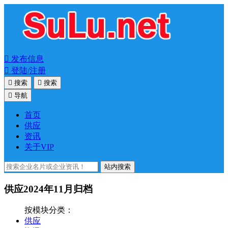

发布信息

登陆/注册

搜索

搜索

导航
首页
供应
资讯
关于VIP
站内搜索
供应2024年11月归档
按模块分类：
供应