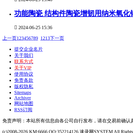
功能陶瓷 结构件陶瓷增韧用纳米氧化

2024-06-25 15:36
上一页
1
2
3
4
5
6
7
8
9
12
13
下一页
提交企业名片
关于我们
联系方式
关于VIP
使用协议
免责条款
版权隐私
Sitemaps
Archiver
网站地图
RSS订阅
免责声明：本站所有信息由各公司自行发布，请在交易前确认
(c)2008-2026 KM:6666 QQ:352214126 速录网SYSTEM All Rights