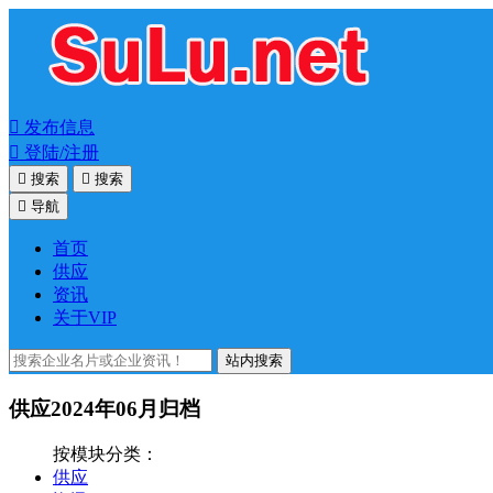

发布信息

登陆/注册

搜索

搜索

导航
首页
供应
资讯
关于VIP
站内搜索
供应2024年06月归档
按模块分类：
供应