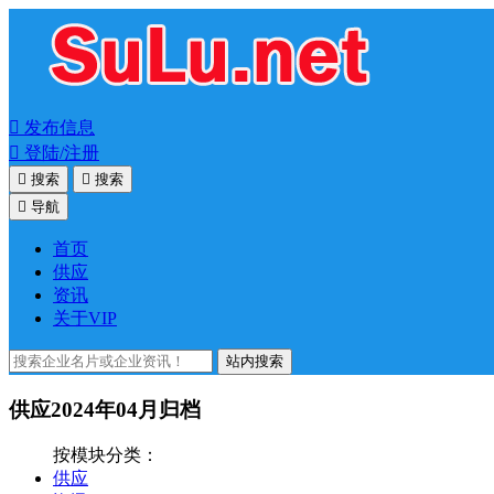

发布信息

登陆/注册

搜索

搜索

导航
首页
供应
资讯
关于VIP
站内搜索
供应2024年04月归档
按模块分类：
供应