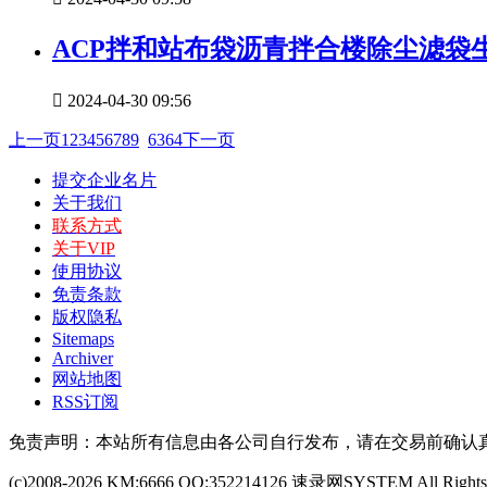
ACP拌和站布袋沥青拌合楼除尘滤袋

2024-04-30 09:56
上一页
1
2
3
4
5
6
7
8
9
63
64
下一页
提交企业名片
关于我们
联系方式
关于VIP
使用协议
免责条款
版权隐私
Sitemaps
Archiver
网站地图
RSS订阅
免责声明：本站所有信息由各公司自行发布，请在交易前确认
(c)2008-2026 KM:6666 QQ:352214126 速录网SYSTEM All Rights